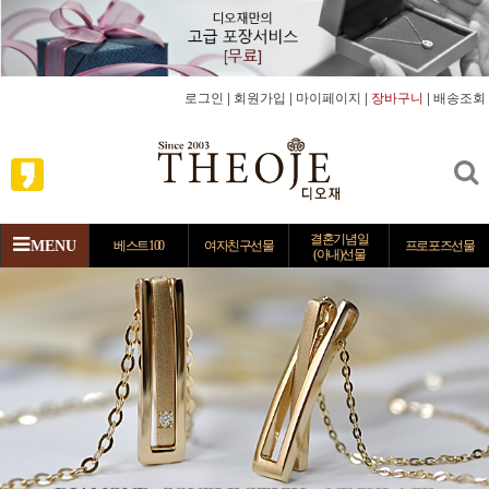
로그인
|
회원가입
|
마이페이지
|
장바구니
|
배송조회
결혼기념일
MENU
베스트100
여자친구선물
프로포즈선물
(아내)선물