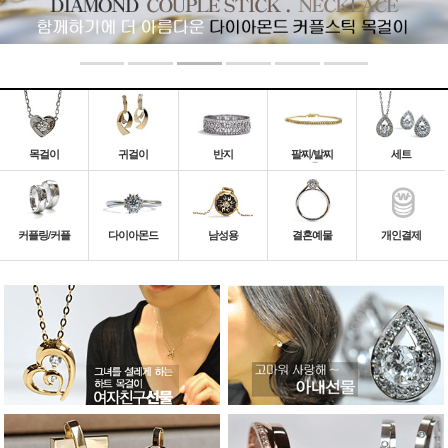
목걸이
귀걸이
반지
팔찌/발찌
세트
커플링/커플
다이아몬드
남성용
결혼예물
개인결제