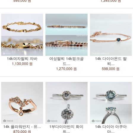
595,000 원
1,345,000 원
14k여자팔찌 자바
여성팔찌 14k핑크골
14k 다이아몬드 팔
드...
찌...
1,130,000 원
1,270,000 원
598,000 원
14k 플라워반지 - 유...
1부다이아반지 화이
14k 다이아 아쿠아
트...
마...
870,000 원