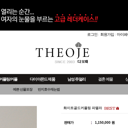
로그인
회원가입
마이페
커플링/커플
다이아몬드 제품
남성 쥬얼리
결혼 예물
상
예쁜 선물포장
반지호수재는법
화이트골드커플링 파멜라
판매가
1,150,000 원