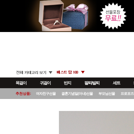
목걸이
귀걸이
반지
팔찌/발찌
세트
추천상품:
여자친구선물
결혼기념일(아내)선물
부모님선물
프로포즈