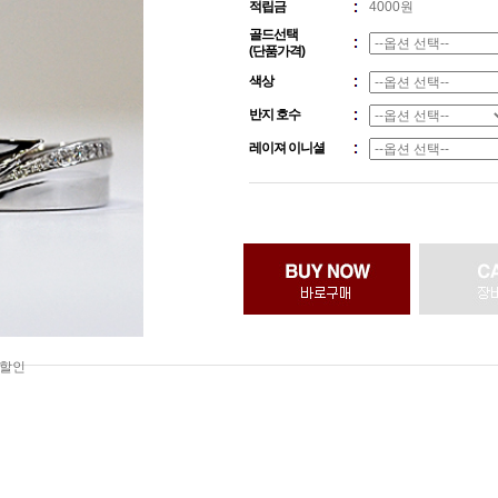
적립금
4000원
골드선택
(단품가격)
색상
반지 호수
레이져 이니셜
 할인