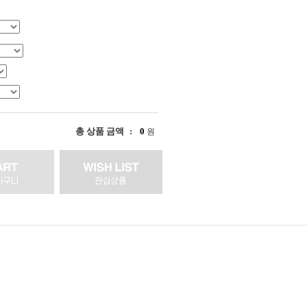
총 상품 금액
0
원