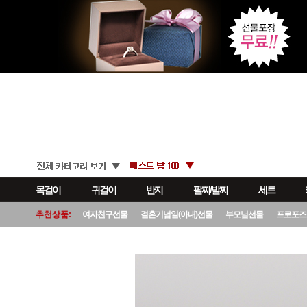
목걸이
귀걸이
반지
팔찌/발찌
세트
추천상품:
여자친구선물
결혼기념일(아내)선물
부모님선물
프로포즈