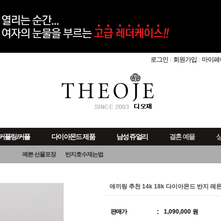
로그인
회원가입
마이페
커플링/커플
다이아몬드 제품
남성 쥬얼리
결혼 예물
상
예쁜 선물포장
반지호수재는법
애끼링 추천 14k 18k 다이아몬드 반지 레
판매가
1,090,000 원