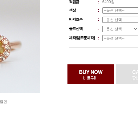
적립금
6400원
색상
반지호수
골드선택
제작일[주문제작]
 할인