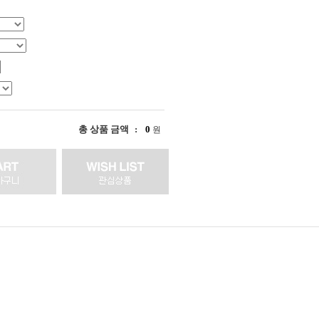
총 상품 금액
0
원