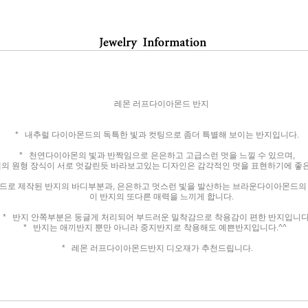
레몬 러프다이아몬드 반지
* 내추럴 다이아몬드의 독특한 빛과 컷팅으로 좀더 특별해 보이는 반지입니다.
* 천연다이아몬의 빛과 반짝임으로 은은하고 고급스런 멋을 느낄 수 있으며,
 원형 장식이 서로 엇갈린듯 바라보고있는 디자인은 감각적인 멋을 표현하기에 좋은
드로 제작된 반지의 바디부분과, 은은하고 멋스런 빛을 발산하는 브라운다이아몬드의
이 반지의 또다른 매력을 느끼게 합니다.
* 반지 안쪽부분은 둥글게 처리되어 부드러운 밀착감으로 착용감이 편한 반지입니다
* 반지는 애끼반지 뿐만 아니라 중지반지로 착용해도 예쁜반지입니다.^^
* 레몬 러프다이아몬드반지 디오재가 추천드립니다.