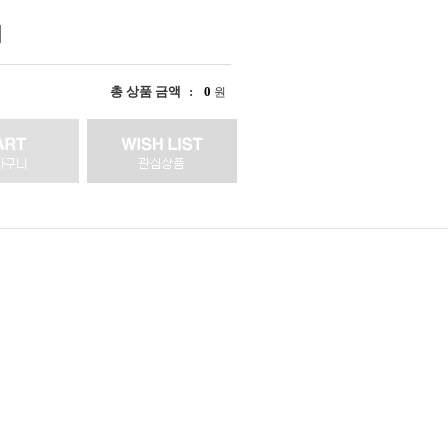
총 상품 금액
0
원