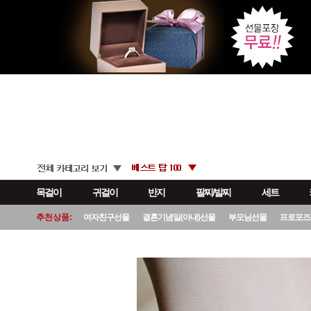
목걸이
귀걸이
반지
팔찌/발찌
세트
추천상품:
여자친구선물
결혼기념일(아내)선물
부모님선물
프로포즈