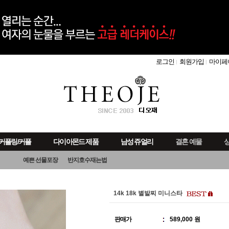
로그인
회원가입
마이페
커플링/커플
다이아몬드 제품
남성 쥬얼리
결혼 예물
상
예쁜 선물포장
반지호수재는법
14k 18k 별발찌 미니스타
판매가
589,000 원