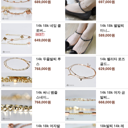
689,000원
697,000원
14k 18k 네잎 클
14k 18k 별발찌
로버...
미니...
589,000원
649,000원
14k 두줄발찌 루
14k 벨리타 로즈
스
골드...
768,000원
629,000원
14k 써니 뱀줄
14k 18k 여자 금
스네이...
발찌...
768,000원
668,000원
14k 18k 여자발
18k발찌 14k 레