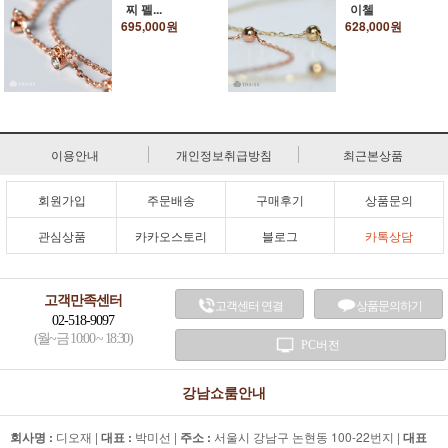
찌 펠...
이첼
695,000원
628,000원
이용안내
개인정보취급방침
최근본상품
회원가입
주문배송
구매후기
상품문의
관심상품
카카오스토리
블로그
카톡상담
고객만족센터
고객센터 연결
상품문의하기
02-518-9097
(월~금 10:00 ~ 18:30)
PC버전
강남쇼룸안내
회사명 :
디오재 |
대표 :
박미선 |
주소 :
서울시 강남구 논현동 100-22번지 |
대표