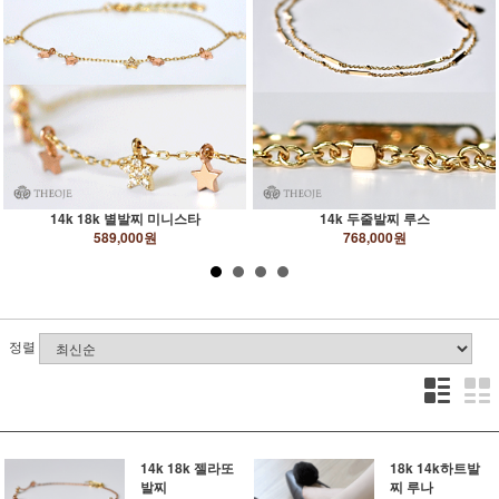
14k 18k 별발찌 미니스타
14k 두줄발찌 루스
589,000원
768,000원
정렬
14k 18k 젤라또
18k 14k하트발
발찌
찌 루나