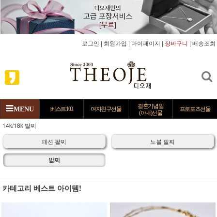
로그인
|
회원가입
|
마이페이지
|
장바구니
|
배송조회
결혼기념일
MENU
베스트100
여자친구선물
프로포즈선물
(아내)선물
14k/18k 발찌
패션 팔찌
노블 팔찌
발찌
카테고리 베스트 아이템!