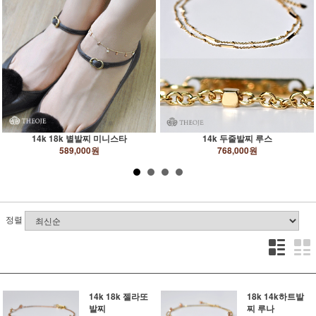
14k 18k 별발찌 미니스타
14k 두줄발찌 루스
589,000원
768,000원
정렬
14k 18k 젤라또
18k 14k하트발
발찌
찌 루나