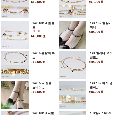
689,000원
697,000원
14k 18k 네잎 클
14k 18k 별발찌
로버...
미니...
589,000원
649,000원
14k 두줄발찌 루
14k 벨리타 로즈
스
골드...
768,000원
629,000원
14k 써니 뱀줄
14k 18k 여자 금
스네이...
발찌...
768,000원
668,000원
14k 18k 여자발
18k발찌 14k 레