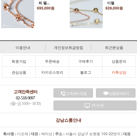
찌 펠...
이첼
695,000원
628,000원
이용안내
개인정보취급방침
최근본상품
회원가입
주문배송
구매후기
상품문의
관심상품
카카오스토리
블로그
카톡상담
고객만족센터
고객센터 연결
상품문의하기
02-518-9097
(월~금 10:00 ~ 18:30)
PC버전
강남쇼룸안내
회사명 :
디오재 |
대표 :
박미선 |
주소 :
서울시 강남구 논현동 100-22번지 |
대표