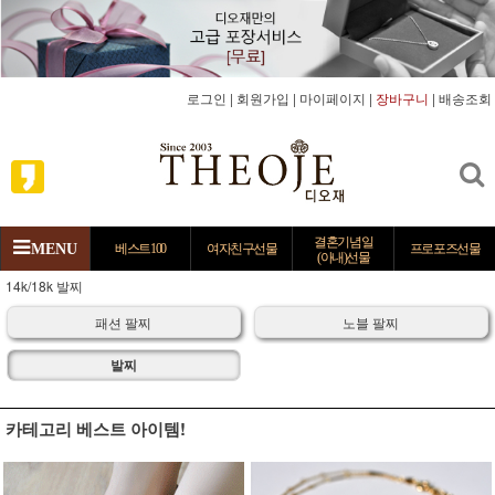
로그인
|
회원가입
|
마이페이지
|
장바구니
|
배송조회
결혼기념일
MENU
베스트100
여자친구선물
프로포즈선물
(아내)선물
14k/18k 발찌
패션 팔찌
노블 팔찌
발찌
카테고리 베스트 아이템!